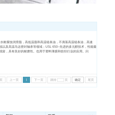
你在这里
>> 产品应用
，防水耐腐蚀润滑脂，高低温脂和高温链条油，不滴落高温链条油，高速
以及高温马达密封轴承等领域；USL 650–先进的多元醇技术，性能最
残留，具有良好的耐磨性。也用于塑料薄膜和纺织行业的应用。闪
页
上一页
1
下一页
跳转
页
确定
尾页