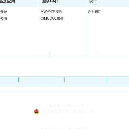
品及应用
服务中心
关于
更多
更多
品介绍
MWF的重要性
关于我们
用领域
CIMCOOL服务
新美科工业产品（上海）有限公司
沪ICP备2021005863号
沪公网安备31011502403312号