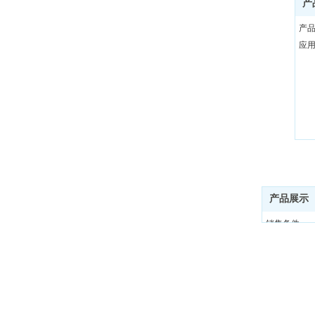
产
产
应
产品展示
销售条件
隐私政策
网站地图
免责申明